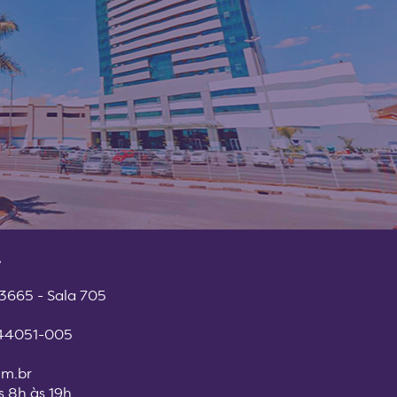
 3665 - Sala 705
 44051-005
m.br
s 8h às 19h